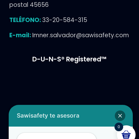
postal 45656
TELÉFONO:
3
3-20-584-315
E-mail:
Imner.salvador@sawisafety.com
D-U-N-S® Registered™
Sawisafety te asesora
Find us on Facebook
0