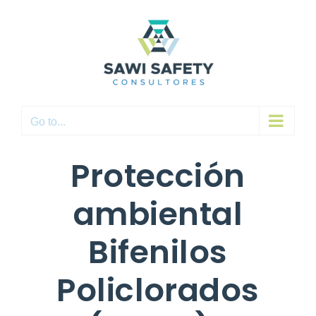
Skip
to
content
Go to...
Protección
ambiental
Bifenilos
Policlorados