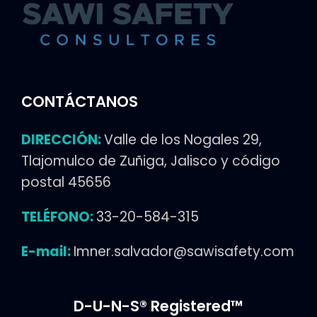
CONTÁCTANOS
DIRECCIÓN:
Valle de los Nogales 29,
Tlajomulco de Zuñiga, Jalisco y código
postal 45656
TELÉFONO:
3
3-20-584-315
E-mail:
Imner.salvador@sawisafety.com
D-U-N-S® Registered™